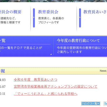
令和６年度 教育長あいさつ
4.03
宜野湾市学校業務改善アクションプランの策定について
6.07
「でぇーじうむさん」と感じられる学校へ
0.11