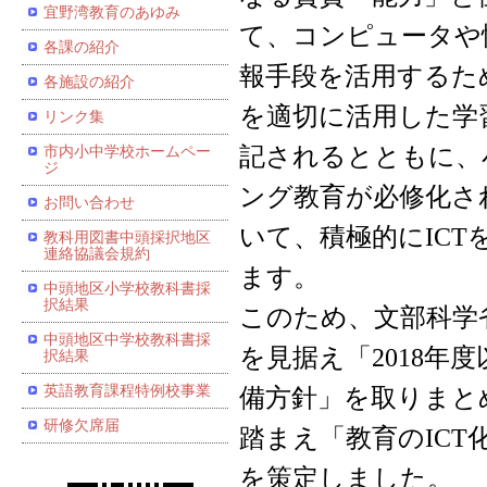
宜野湾教育のあゆみ
て、コンピュータや
各課の紹介
報手段を活用するた
各施設の紹介
を適切に活用した学
リンク集
記されるとともに、
市内小中学校ホームペー
ジ
ング教育が必修化さ
お問い合わせ
いて、積極的にIC
教科用図書中頭採択地区
連絡協議会規約
ます。
中頭地区小学校教科書採
択結果
このため、文部科学
中頭地区中学校教科書採
を見据え「2018年
択結果
英語教育課程特例校事業
備方針」を取りまと
研修欠席届
踏まえ「教育のICT
を策定しました。