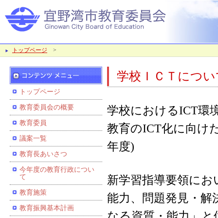
トップページ
>
学校ＩＣＴについ
トップページ
教育委員会の概要
学校におけるICT環
教育委員
教育のICT化に向けた環
議案一覧
年度)
教育長あいさつ
今年度の教育行政につい
て
新学習指導要領にお
教育施策
能力、問題発見・解
教育振興基本計画
なる資質・能力」と