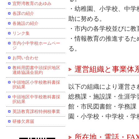
宜野湾教育のあゆみ
・幼稚園、小学校、中学
各課の紹介
助に努める。
各施設の紹介
・市内の各学校並びに教
リンク集
・情報教育の推進するた
市内小中学校ホームペー
る。
ジ
お問い合わせ
運営組織と事業体
教科用図書中頭採択地区
連絡協議会規約
中頭地区小学校教科書採
以下の組織により運営さ
択結果
総務課・施設課・生涯学
中頭地区中学校教科書採
択結果
館・市民図書館・学務課
英語教育課程特例校事業
園・小学校・中学校・学
研修欠席届
所在地・電話・FA