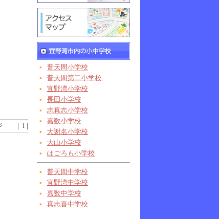
普天間小学校
普天間第二小学校
宜野湾小学校
長田小学校
志真志小学校
嘉数小学校
 | 1 |
大謝名小学校
大山小学校
はごろも小学校
普天間中学校
宜野湾中学校
嘉数中学校
真志喜中学校