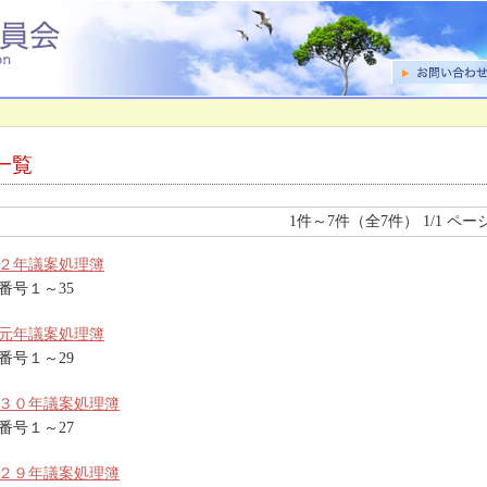
一覧
1件～7件（全7件） 1/1 ページ
２年議案処理簿
番号１～35
元年議案処理簿
番号１～29
３０年議案処理簿
番号１～27
２９年議案処理簿