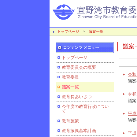
トップページ
>
議案一覧
議案
トップページ
教育委員会の概要
令和
教育委員
議案
議案一覧
令和
教育長あいさつ
議案
今年度の教育行政につい
て
平成
議案
教育施策
教育振興基本計画
平成