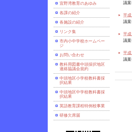
議案
宜野湾教育のあゆみ
各課の紹介
平成
議案
各施設の紹介
リンク集
平成
議案
市内小中学校ホームペー
ジ
平成
お問い合わせ
議案
教科用図書中頭採択地区
連絡協議会規約
中頭地区小学校教科書採
択結果
中頭地区中学校教科書採
択結果
英語教育課程特例校事業
研修欠席届