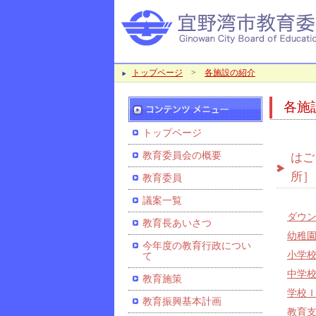
トップページ
>
各施設の紹介
各施
トップページ
教育委員会の概要
はご
所］
教育委員
議案一覧
ダウ
教育長あいさつ
幼稚
今年度の教育行政につい
小学
て
中学
教育施策
学校
教育振興基本計画
教育